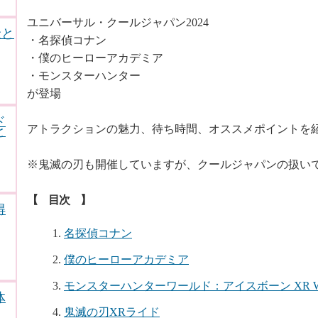
ユニバーサル・クールジャパン2024
金と
・名探偵コナン
・僕のヒーローアカデミア
・モンスターハンター
が登場
ド
アトラクションの魅力、待ち時間、オススメポイントを
と
※鬼滅の刃も開催していますが、クールジャパンの扱い
【 目次 】
得
名探偵コナン
僕のヒーローアカデミア
モンスターハンターワールド：アイスボーン XR W
体
鬼滅の刃XRライド