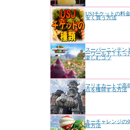
USJチケットの料
安く買う方法
スーパーニンテン
ーワールド！もっ
楽しむコツ
マリオカートで高
点を獲得する方法
キーチャレンジの
験方法