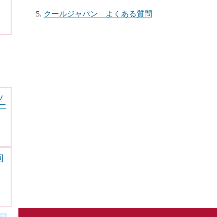
クールジャパン よくある質問
ソ
ー
回