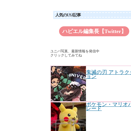
人気のUSJ記事
ハピエル編集長【Twitter】
ユニバ写真、最新情報を発信中
クリックしてみてね
鬼滅の刃 アトラク
ョン
ポケモン・マリオ
レード