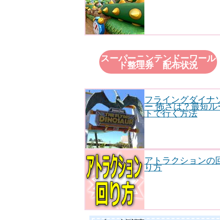
スーパーニンテンドーワール
ド整理券 配布状況
フライングダイナ
ー 怖さは？最短ル
トで行く方法
アトラクションの
り方