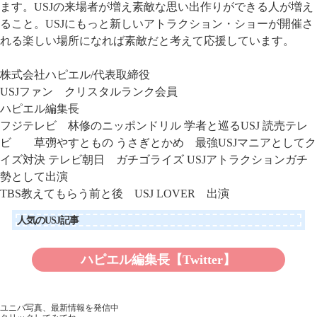
ます。USJの来場者が増え素敵な思い出作りができる人が増え
ること。USJにもっと新しいアトラクション・ショーが開催さ
れる楽しい場所になれば素敵だと考えて応援しています。
株式会社ハピエル
/代表取締役
USJファン クリスタルランク会員
ハピエル編集長
フジテレビ 林修のニッポンドリル 学者と巡るUSJ
読売テレ
ビ 草彅やすともの うさぎとかめ 最強USJマニアとしてク
イズ対決
テレビ朝日 ガチゴライズ USJアトラクションガチ
勢として出演
TBS教えてもらう前と後 USJ LOVER 出演
人気のUSJ記事
ハピエル編集長【Twitter】
ユニバ写真、最新情報を発信中