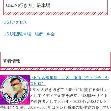
USJの行き方、駐車場
USJアクセス
USJ周辺駐車場 場所・料金
著者情報
ハピエル編集長 元内 康博（モトウチ ヤ
スヒロ）
USJが大好き過ぎて「勝手に応援する会社」
としてメディア企業を設立。USJ情報サイト
の運営者として2022年～2023年はUSJテレビ
番組にも出演。2023～2024年はテレビ番組の制作協力をしてい