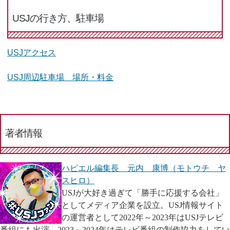
USJの行き方、駐車場
USJアクセス
USJ周辺駐車場 場所・料金
著者情報
ハピエル編集長 元内 康博（モトウチ ヤ
スヒロ）
USJが大好き過ぎて「勝手に応援する会社」
としてメディア企業を設立。USJ情報サイト
の運営者として2022年～2023年はUSJテレビ
番組にも出演。2023～2024年はテレビ番組の制作協力をしてい