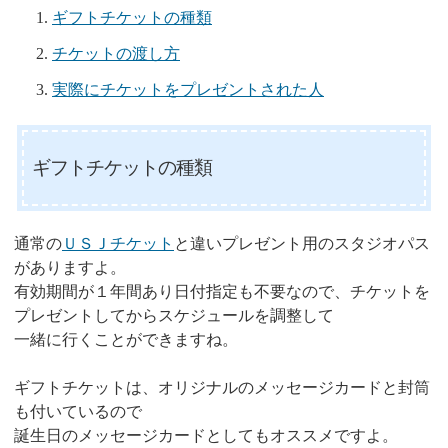
ギフトチケットの種類
チケットの渡し方
実際にチケットをプレゼントされた人
ギフトチケットの種類
通常の
ＵＳＪチケット
と違いプレゼント用のスタジオパス
がありますよ。
有効期間が１年間あり日付指定も不要なので、チケットを
プレゼントしてからスケジュールを調整して
一緒に行くことができますね。
ギフトチケットは、オリジナルのメッセージカードと封筒
も付いているので
誕生日のメッセージカードとしてもオススメですよ。