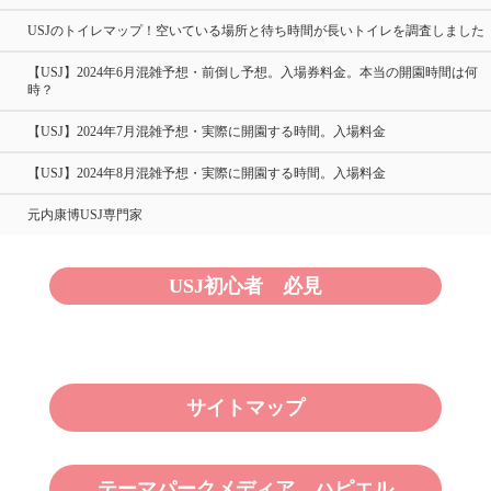
USJのトイレマップ！空いている場所と待ち時間が長いトイレを調査しました
【USJ】2024年6月混雑予想・前倒し予想。入場券料金。本当の開園時間は何
時？
【USJ】2024年7月混雑予想・実際に開園する時間。入場料金
【USJ】2024年8月混雑予想・実際に開園する時間。入場料金
元内康博USJ専門家
USJ初心者 必見
サイトマップ
テーマパークメディア ハピエル