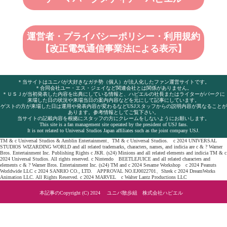
運営者・プライバシーポリシー・利用規約
【改正電気通信事業法による表示】
＊当サイトはユニバが大好きなガチ勢（個人）が法人化したファン運営サイトです。
＊合同会社ユー・エス・ジェイなど関連会社とは関係がありません。
＊ＵＳＪが当初発表した内容を出典にしている情報と、ハピエルの社長またはライターがパークに
来場した日の状況や来場当日の案内内容などを元にして記事にしています。
ゲストの方が来場した日は運用や発表内容が変わるなどUSJスタッフからの説明内容が異なることが
あります。参考情報としてご覧下さい。
当サイトの記載内容を根拠にスタッフの方にクレームをしないようにお願いします。
This site is a fan management site operated by the president of USJ fans.
It is not related to Universal Studios Japan affiliates such as the joint company USJ.
TM & c Universal Studios & Amblin Entertainment、TM & c Universal Studios. c 2024 UNIVERSAL
STUDIOS WIZARDING WORLD and all related trademarks, characters, names, and indicia are c & ? Warner
Bros. Entertainment Inc. Publishing Rights c JKR. (s24) Minions and all related elements and indicia TM & c
2024 Universal Studios. All rights reserved. c Nintendo BEETLEJUICE and all related characters and
elements c & ? Warner Bros. Entertainment Inc. (s24) TM and c 2024 Sesame Workshop c 2024 Peanuts
Worldwide LLC c 2024 SANRIO CO., LTD. APPROVAL NO.EJ0022701、Shrek c 2024 DreamWorks
Animation LLC. All Rights Reserved. c 2024 MARVEL c Walter Lantz Productions LLC
本記事のCopyright (C) 2024 ユニバ散歩組 株式会社ハピエル