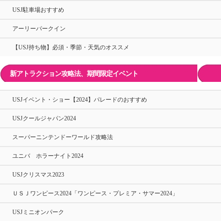
USJ駐車場おすすめ
アーリーパークイン
【USJ持ち物】必須・季節・天気のオススメ
新アトラクション攻略法、期間限定イベント
USJイベント・ショー【2024】パレードのおすすめ
USJクールジャパン2024
スーパーニンテンドーワールド攻略法
ユニバ ホラーナイト2024
USJクリスマス2023
ＵＳＪワンピース2024「ワンピース・プレミア・サマー2024」
USJミニオンパーク