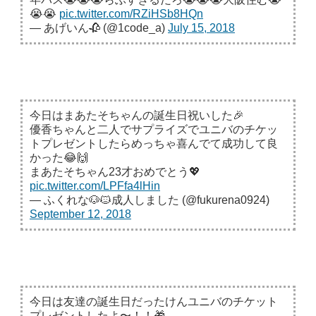
😭😭
pic.twitter.com/RZiHSb8HQn
— あげいん🥀 (@1code_a)
July 15, 2018
今日はまあたそちゃんの誕生日祝いした🎉
優香ちゃんと二人でサプライズでユニバのチケッ
トプレゼントしたらめっちゃ喜んでて成功して良
かった😂🙌
まあたそちゃん23才おめでとう💖
pic.twitter.com/LPFfa4lHin
— ふくれな🐶🐱成人しました (@fukurena0924)
September 12, 2018
今日は友達の誕生日だったけんユニバのチケット
プレゼントしたよ〜！！🎁