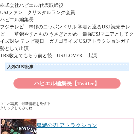
株式会社ハピエル
/代表取締役
USJファン クリスタルランク会員
ハピエル編集長
フジテレビ 林修のニッポンドリル 学者と巡るUSJ
読売テレ
ビ 草彅やすともの うさぎとかめ 最強USJマニアとしてク
イズ対決
テレビ朝日 ガチゴライズ USJアトラクションガチ
勢として出演
TBS教えてもらう前と後 USJ LOVER 出演
人気のUSJ記事
ハピエル編集長【Twitter】
ユニバ写真、最新情報を発信中
クリックしてみてね
鬼滅の刃 アトラクション