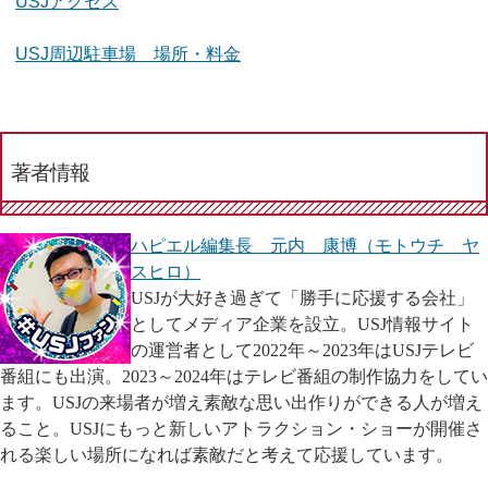
USJアクセス
USJ周辺駐車場 場所・料金
著者情報
ハピエル編集長 元内 康博（モトウチ ヤ
スヒロ）
USJが大好き過ぎて「勝手に応援する会社」
としてメディア企業を設立。USJ情報サイト
の運営者として2022年～2023年はUSJテレビ
番組にも出演。2023～2024年はテレビ番組の制作協力をしてい
ます。USJの来場者が増え素敵な思い出作りができる人が増え
ること。USJにもっと新しいアトラクション・ショーが開催さ
れる楽しい場所になれば素敵だと考えて応援しています。