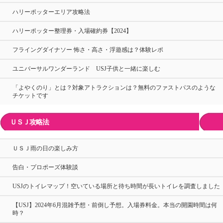
ハリーポッターエリア攻略法
ハリーポッター整理券・入場確約券【2024】
フライングダイナソー 怖さ・高さ・浮遊感は？体験レポ
ユニバーサルワンダーランド USJ子供と一緒に楽しむ
「よやくのり」とは？対象アトラクションは？無料のファストパスのような
チケットです
ＵＳＪ攻略法
ＵＳＪ雨の日の楽しみ方
告白・プロポーズ体験談
USJのトイレマップ！空いている場所と待ち時間が長いトイレを調査しました
【USJ】2024年6月混雑予想・前倒し予想。入場券料金。本当の開園時間は何
時？