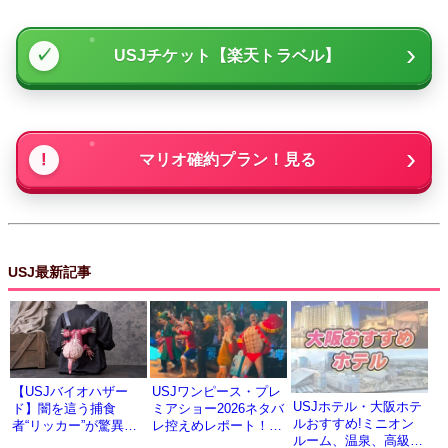
USJチケット【楽天トラベル】
マリオ確約プラン！見る
USJ最新記事
【USJバイオハザー
USJワンピース・プレ
USJホテル・大阪ホテ
ド】闇を這う捕食
ミアショー2026ネタバ
ルおすすめ!ミニオン
者“リッカー”が驚異の
レ控えめレポート！見
ルーム、温泉、高級ホ
再現度でポップコーン
どころと登場キャラク