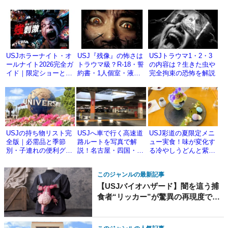
テル・オシャレなホテ
バケツになって新登
ター
ル
場！
USJホラーナイト・オ
USJ『残像』の怖さは
USJトラウマ1・2・3
ールナイト2026完全ガ
トラウマ級？R-18・誓
の内容は？生きた虫や
イド｜限定ショーと一
約書・1人個室・液体
完全拘束の恐怖を解説
夜だけの体験
演出を解説
USJの持ち物リスト完
USJへ車で行く高速道
USJ彩道の夏限定メニ
全版｜必需品と季節
路ルートを写真で解
ュー実食！味が変化す
別・子連れの便利グッ
説！名古屋・四国・岡
る冷やしうどんと紫陽
ズ
山方面からユニバーサ
花かき氷が感動レベル
ルシティ出口まで
このジャンルの最新記事
【USJバイオハザード】闇を這う捕
食者“リッカー”が驚異の再現度でポ
ップコーンバケツになって新登場！