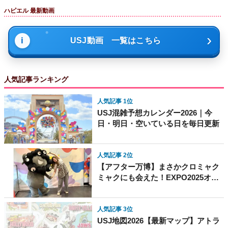
ハピエル 最新動画
USJ動画 一覧はこちら
人気記事ランキング
人気記事 1位
USJ混雑予想カレンダー2026｜今
日・明日・空いている日を毎日更新
人気記事 2位
【アフター万博】まさかクロミャク
ミャクにも会えた！EXPO2025オフ
ィシャルカフェで限定イベント開
催！
人気記事 3位
USJ地図2026【最新マップ】アトラ