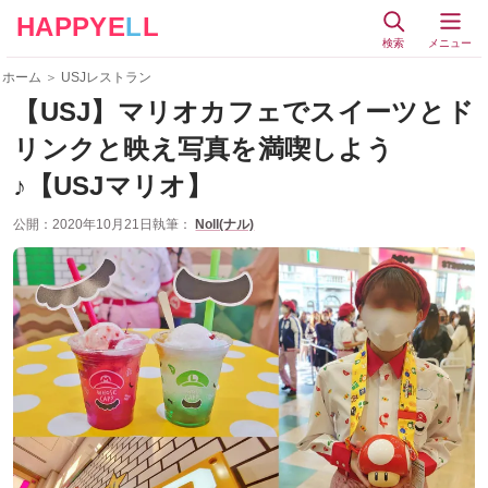
HAPPYE
L
L
検索
メニュー
ホーム
＞
USJレストラン
【USJ】マリオカフェでスイーツとド
リンクと映え写真を満喫しよう
♪【USJマリオ】
公開：
2020年10月21日
執筆：
Noll(ナル)