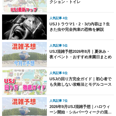
クション・トイレ
人気記事 4位
USJトラウマ1・2・3の内容は？生
きた虫や完全拘束の恐怖を解説
人気記事 5位
USJ混雑予想2026年8月｜夏休み・
夜イベント・おすすめ来園日まとめ
人気記事 6位
USJの回り方完全ガイド｜初心者で
も失敗しない攻略法とモデルコース
人気記事 7位
2026年9月USJ混雑予想｜ハロウィ
ーン開始・シルバーウィークの混雑