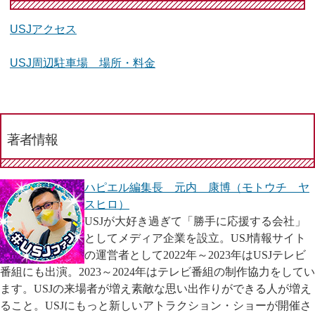
USJアクセス
USJ周辺駐車場 場所・料金
著者情報
ハピエル編集長 元内 康博（モトウチ ヤ
スヒロ）
USJが大好き過ぎて「勝手に応援する会社」
としてメディア企業を設立。USJ情報サイト
の運営者として2022年～2023年はUSJテレビ
番組にも出演。2023～2024年はテレビ番組の制作協力をしてい
ます。USJの来場者が増え素敵な思い出作りができる人が増え
ること。USJにもっと新しいアトラクション・ショーが開催さ